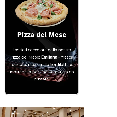
Pizza del Mese
Lasciati coccolare dalla nostra
Pizza del Mese:
Emiliana
– fresca
burrata, mozzarella fiordilatte e
mortadella per un’estate tutta da
gustare.