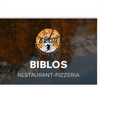
BIBLOS
RESTAURANT-PIZZERIA
INFORMATIONS UTILES:
NUMÉRO DE TÉLÉPHONE:
+39 016692569
+39 3478462933
ADRESSE: