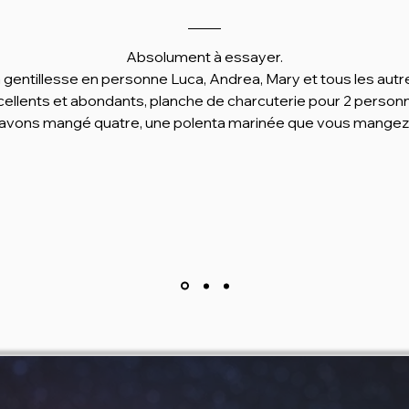
Absolument à essayer.

 gentillesse en personne Luca, Andrea, Mary et tous les autre
cellents et abondants, planche de charcuterie pour 2 person
avons mangé quatre, une polenta marinée que vous mangez 
 du fromage pendant 2 jours, une friture de calmars qui sembl
sortir de la mer.

suite, en ce qui concerne les desserts une délicatesse absol