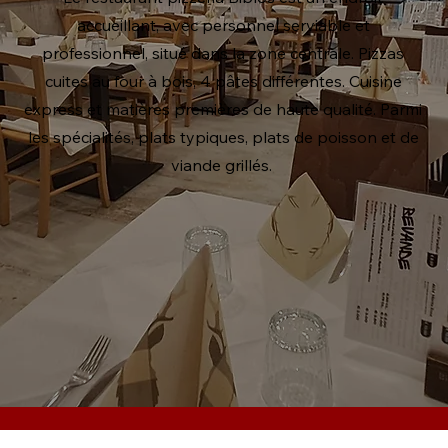
accueillant, avec personnel serviable et
professionnel, situé dans la zone centrale. Pizzas
cuites au four à bois, 4 pâtes différentes. Cuisine
express et matières premières de haute qualité. Parmi
les spécialités, plats typiques, plats de poisson et de
viande grillés.