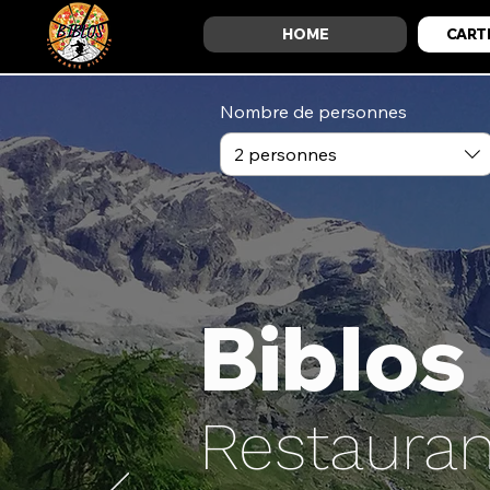
HOME
CART
Nombre de personnes
2 personnes
Biblos
Restauran