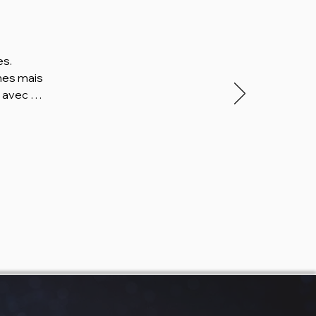
s.

nes mais 
avec 
ait juste 
ue.