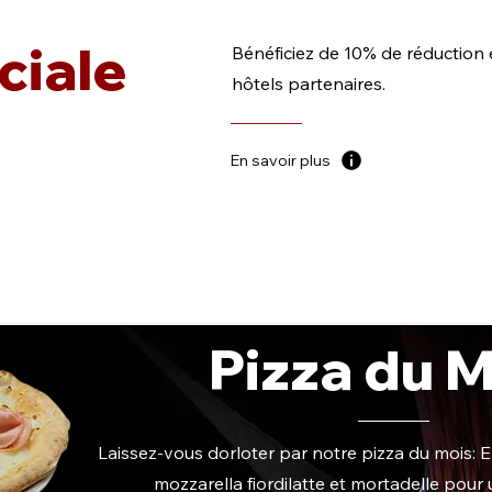
ciale
Bénéficiez de 10% de réduction 
hôtels partenaires.
En savoir plus
Pizza du 
Laissez-vous dorloter par notre pizza du mois: Em
mozzarella fiordilatte et mortadelle pour 