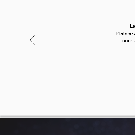
La
Plats ex
nous 
seulement
En