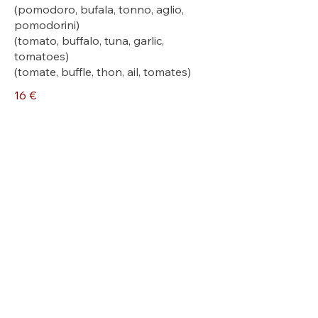
(pomodoro, bufala, tonno, aglio,
pomodorini)
(tomato, buffalo, tuna, garlic,
tomatoes)
(tomate, buffle, thon, ail, tomates)
16 €
Breithorn
(pomodoro, mozzarella fiordilatte,
crema tartufo, brie, speck)
(tomato, mozzarella fiordilatte, truffle
cream, brie, speck)
(tomate, mozzarella fiordilatte, crème
aux truffes, brie, speck)
16 €