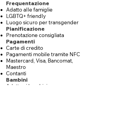
Frequentazione
Adatto alle famiglie
LGBTQ+ friendly
Luogo sicuro per transgender
Pianificazione
Prenotazione consigliata
Pagamenti
Carte di credito
Pagamenti mobile tramite NFC
Mastercard, Visa, Bancomat,
Maestro
Contanti
Bambini
Adatto ai bambini
Seggioloni
Parcheggio
Parcheggio comunale gratuit
o
Animali domestici
Cani ammessi